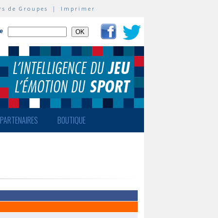
rs de Groupes
|
Imprimer
te
PARTENAIRES
BOUTIQUE