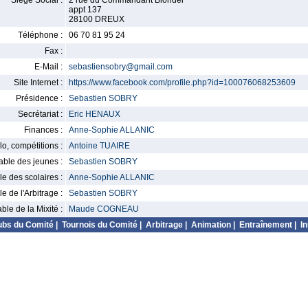
Siège Social :
2 rue du Commandant Blondel
appt 137
28100 DREUX
Téléphone :
06 70 81 95 24
Fax :
E-Mail :
sebastiensobry@gmail.com
Site Internet :
https://www.facebook.com/profile.php?id=100076068253609
Présidence :
Sebastien SOBRY
Secrétariat :
Eric HENAUX
Finances :
Anne-Sophie ALLANIC
o, compétitions :
Antoine TUAIRE
ble des jeunes :
Sebastien SOBRY
 des scolaires :
Anne-Sophie ALLANIC
 de l'Arbitrage :
Sebastien SOBRY
le de la Mixité :
Maude COGNEAU
ubs du Comité
|
Tournois du Comité
|
Arbitrage
|
Animation
|
Entraînement
|
In