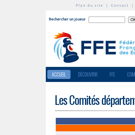
Plan du site
|
Contact
Rechercher un joueur
ACCUEIL
DÉCOUVRIR
FFE
COM
Les Comités départe