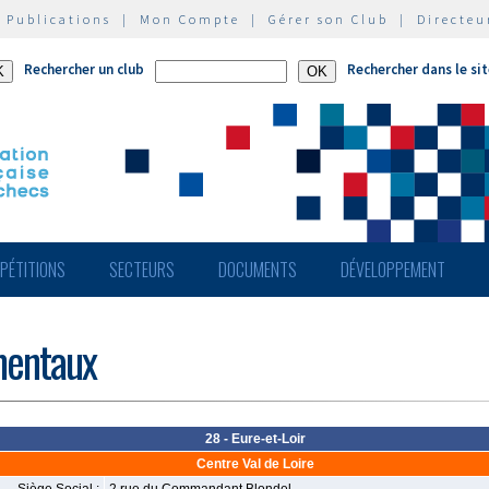
|
Publications
|
Mon Compte
|
Gérer son Club
|
Directeu
Rechercher un club
Rechercher dans le si
PÉTITIONS
SECTEURS
DOCUMENTS
DÉVELOPPEMENT
mentaux
28 - Eure-et-Loir
Centre Val de Loire