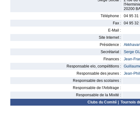
Siège Social :
2 rue du
l'Hermini
20200 B
Téléphone :
04 95 31
Fax :
04 95 32
E-Mail :
Site Internet :
Présidence :
Akkhava
Secrétariat :
Serge G
Finances :
Jean-Fra
Responsable elo, compétitions :
Guillau
Responsable des jeunes :
Jean-Phi
Responsable des scolaires :
Responsable de l'Arbitrage :
Responsable de la Mixité :
Clubs du Comité
|
Tournois d