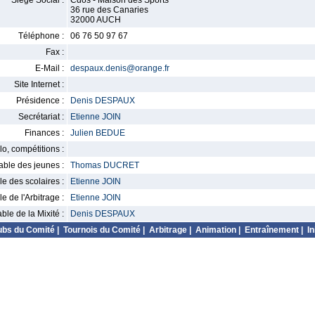
Siège Social :
Cdos - Maison des Sports
36 rue des Canaries
32000 AUCH
Téléphone :
06 76 50 97 67
Fax :
E-Mail :
despaux.denis@orange.fr
Site Internet :
Présidence :
Denis DESPAUX
Secrétariat :
Etienne JOIN
Finances :
Julien BEDUE
o, compétitions :
ble des jeunes :
Thomas DUCRET
 des scolaires :
Etienne JOIN
 de l'Arbitrage :
Etienne JOIN
le de la Mixité :
Denis DESPAUX
ubs du Comité
|
Tournois du Comité
|
Arbitrage
|
Animation
|
Entraînement
|
In