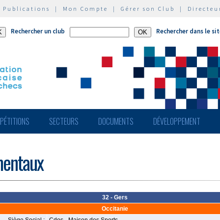
|
Publications
|
Mon Compte
|
Gérer son Club
|
Directeu
Rechercher un club
Rechercher dans le si
PÉTITIONS
SECTEURS
DOCUMENTS
DÉVELOPPEMENT
mentaux
32 - Gers
Occitanie