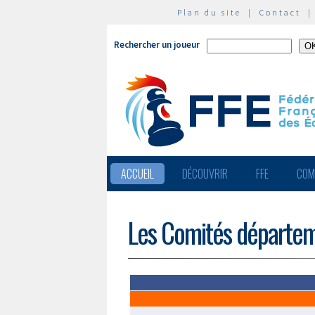
Plan du site
|
Contact
Rechercher un joueur
ACCUEIL
DÉCOUVRIR
FFE
COM
Les Comités départe