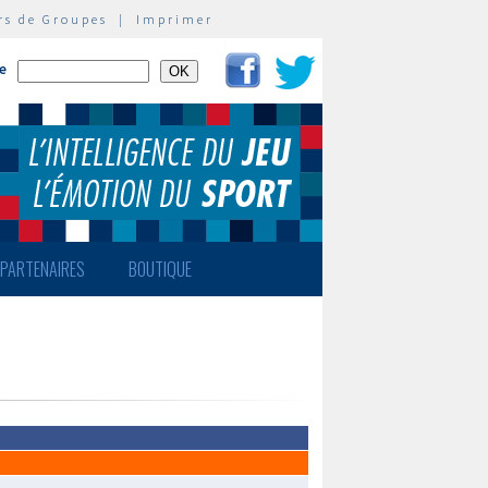
rs de Groupes
|
Imprimer
te
PARTENAIRES
BOUTIQUE