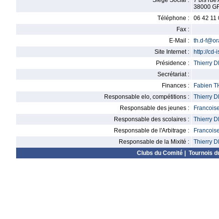
Siège Social :
7 bis rue
38000 
Téléphone :
06 42 11
Fax :
E-Mail :
th.d-f@or
Site Internet :
http://cd-
Présidence :
Thierry 
Secrétariat :
Finances :
Fabien 
Responsable elo, compétitions :
Thierry 
Responsable des jeunes :
Francois
Responsable des scolaires :
Thierry 
Responsable de l'Arbitrage :
Francois
Responsable de la Mixité :
Thierry 
Clubs du Comité
|
Tournois d