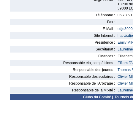
Siège Social :
Chez la P
13 rue d
39000 L
Téléphone :
06 73 50
Fax :
E-Mail :
cdje390
Site Internet :
http://cdj
Présidence :
Emily M
Secrétariat :
Laureli
Finances :
Elisabet
Responsable elo, compétitions :
Efflam 
Responsable des jeunes :
Thomas 
Responsable des scolaires :
Olivier 
Responsable de l'Arbitrage :
Olivier 
Responsable de la Mixité :
Laureli
Clubs du Comité
|
Tournois d