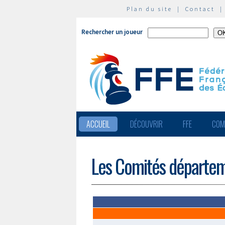
Plan du site
|
Contact
Rechercher un joueur
ACCUEIL
DÉCOUVRIR
FFE
COM
Les Comités départe