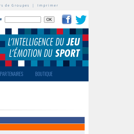
rs de Groupes
|
Imprimer
te
PARTENAIRES
BOUTIQUE