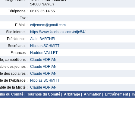
Siège Social :
16 rue Leon Tonnelier
54000 NANCY
Téléphone :
06 09 35 14 55
Fax :
E-Mail :
cdjemem@gmail.com
Site Internet :
https://www.facebook.com/cdje54/
Présidence :
Alain BARTHEL
Secrétariat :
Nicolas SCHMITT
Finances :
Hadrien VALLET
o, compétitions :
Claude ADRIAN
ble des jeunes :
Claude ADRIAN
 des scolaires :
Claude ADRIAN
 de l'Arbitrage :
Nicolas SCHMITT
le de la Mixité :
Claude ADRIAN
ubs du Comité
|
Tournois du Comité
|
Arbitrage
|
Animation
|
Entraînement
|
In