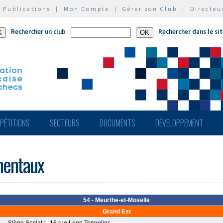
|
Publications
|
Mon Compte
|
Gérer son Club
|
Directeu
Rechercher un club
Rechercher dans le si
PÉTITIONS
SECTEURS
DOCUMENTS
DÉVELOPPEMENT
mentaux
54 - Meurthe-et-Moselle
Grand Est