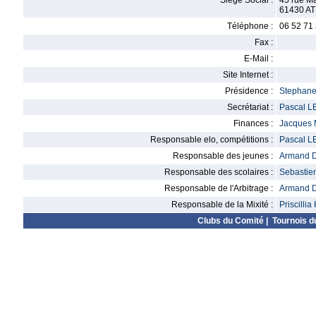
Siège Social :
45 rue M
61430 A
Téléphone :
06 52 71
Fax :
E-Mail :
Site Internet :
Présidence :
Stephan
Secrétariat :
Pascal 
Finances :
Jacques
Responsable elo, compétitions :
Pascal 
Responsable des jeunes :
Armand 
Responsable des scolaires :
Sebasti
Responsable de l'Arbitrage :
Armand 
Responsable de la Mixité :
Priscill
Clubs du Comité
|
Tournois d