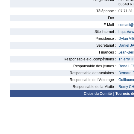
Siège Social :
52 rue de
68640 R
Téléphone :
07 71 81
Fax :
E-Mail :
contact@
Site Internet :
https://
Présidence :
Dylan V
Secrétariat :
Daniel 
Finances :
Jean-Ber
Responsable elo, compétitions :
Thierry
Responsable des jeunes :
Rene L
Responsable des scolaires :
Bernard
Responsable de l'Arbitrage :
Guillau
Responsable de la Mixité :
Remy C
Clubs du Comité
|
Tournois d