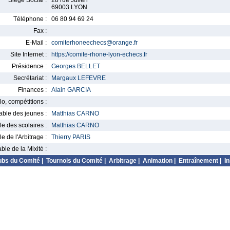
Siège Social :
28 rue Julien
69003 LYON
Téléphone :
06 80 94 69 24
Fax :
E-Mail :
comiterhoneechecs@orange.fr
Site Internet :
https://comite-rhone-lyon-echecs.fr
Présidence :
Georges BELLET
Secrétariat :
Margaux LEFEVRE
Finances :
Alain GARCIA
o, compétitions :
ble des jeunes :
Matthias CARNO
 des scolaires :
Matthias CARNO
 de l'Arbitrage :
Thierry PARIS
le de la Mixité :
ubs du Comité
|
Tournois du Comité
|
Arbitrage
|
Animation
|
Entraînement
|
In