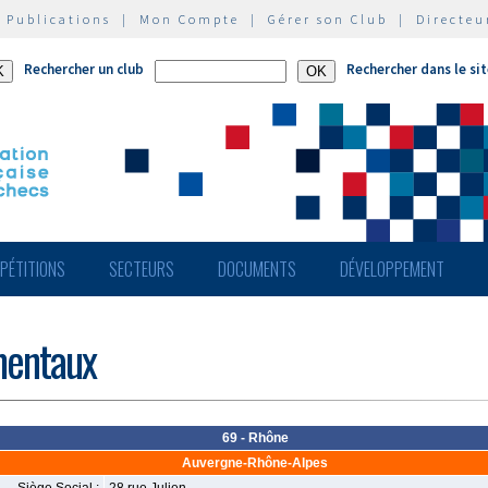
|
Publications
|
Mon Compte
|
Gérer son Club
|
Directeu
Rechercher un club
Rechercher dans le si
PÉTITIONS
SECTEURS
DOCUMENTS
DÉVELOPPEMENT
mentaux
69 - Rhône
Auvergne-Rhône-Alpes