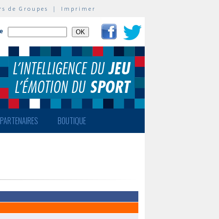
rs de Groupes
|
Imprimer
te
PARTENAIRES
BOUTIQUE