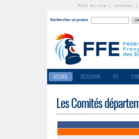
Plan du site
|
Contact
Rechercher un joueur
ACCUEIL
DÉCOUVRIR
FFE
COM
Les Comités départe