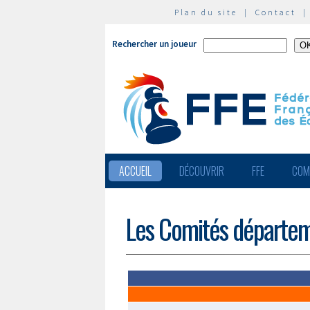
Plan du site
|
Contact
Rechercher un joueur
ACCUEIL
DÉCOUVRIR
FFE
COM
Les Comités départe