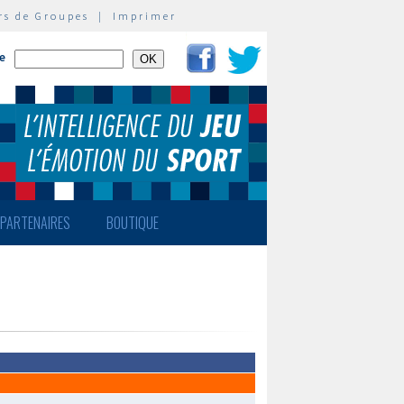
rs de Groupes
|
Imprimer
te
PARTENAIRES
BOUTIQUE