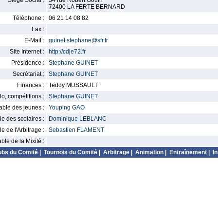
Siège Social :
34 rue Robert Gouin
72400 LA FERTE BERNARD
Téléphone :
06 21 14 08 82
Fax :
E-Mail :
guinet.stephane@sfr.fr
Site Internet :
http://cdje72.fr
Présidence :
Stephane GUINET
Secrétariat :
Stephane GUINET
Finances :
Teddy MUSSAULT
o, compétitions :
Stephane GUINET
ble des jeunes :
Youping GAO
 des scolaires :
Dominique LEBLANC
 de l'Arbitrage :
Sebastien FLAMENT
le de la Mixité :
ubs du Comité
|
Tournois du Comité
|
Arbitrage
|
Animation
|
Entraînement
|
In