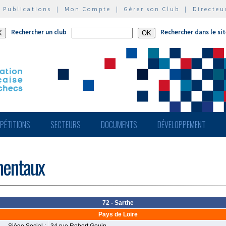
|
Publications
|
Mon Compte
|
Gérer son Club
|
Directeu
Rechercher un club
Rechercher dans le si
PÉTITIONS
SECTEURS
DOCUMENTS
DÉVELOPPEMENT
mentaux
72 - Sarthe
Pays de Loire