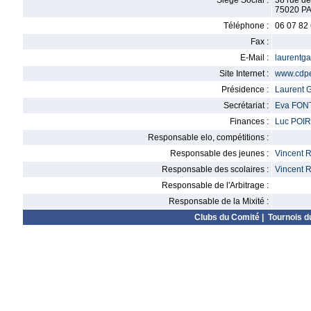
Siège Social :
38 rue d
75020 P
Téléphone :
06 07 82
Fax :
E-Mail :
laurentg
Site Internet :
www.cdpe
Présidence :
Laurent
Secrétariat :
Eva FON
Finances :
Luc POI
Responsable elo, compétitions :
Responsable des jeunes :
Vincent 
Responsable des scolaires :
Vincent 
Responsable de l'Arbitrage :
Responsable de la Mixité :
Clubs du Comité
|
Tournois d