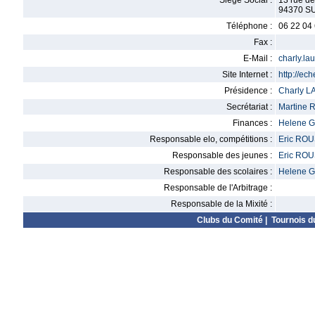
Siège Social :
13 rue d
94370 S
Téléphone :
06 22 04
Fax :
E-Mail :
charly.l
Site Internet :
http://ech
Présidence :
Charly 
Secrétariat :
Martine
Finances :
Helene 
Responsable elo, compétitions :
Eric RO
Responsable des jeunes :
Eric RO
Responsable des scolaires :
Helene 
Responsable de l'Arbitrage :
Responsable de la Mixité :
Clubs du Comité
|
Tournois d