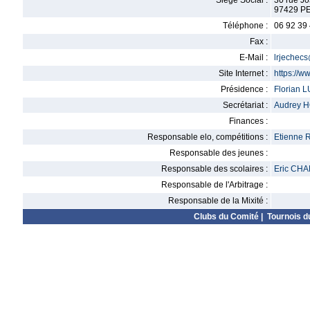
Siège Social :
30 rue J
97429 PE
Téléphone :
06 92 39
Fax :
E-Mail :
lrjechec
Site Internet :
https://w
Présidence :
Florian 
Secrétariat :
Audrey 
Finances :
Responsable elo, compétitions :
Etienne 
Responsable des jeunes :
Responsable des scolaires :
Eric CH
Responsable de l'Arbitrage :
Responsable de la Mixité :
Clubs du Comité
|
Tournois d