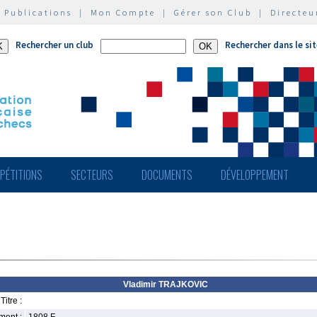
|
Publications
|
Mon Compte
|
Gérer son Club
|
Directeu
Rechercher un club
Rechercher dans le si
PÉTITIONS
SECTEURS
DOCUMENTS
DÉVELOPPEMENT
Vladimir TRAJKOVIC
Titre :