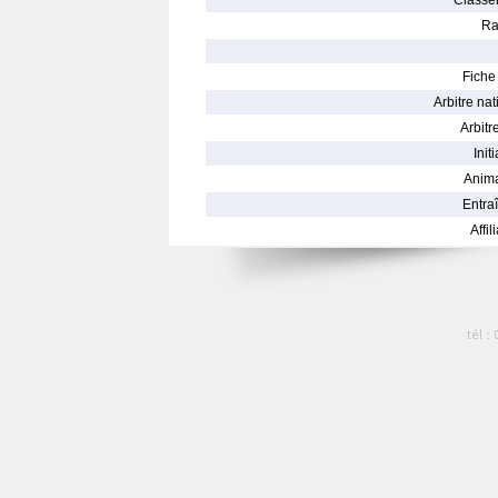
Classe
Ra
Fiche 
Arbitre nat
Arbitre
Init
Anima
Entraî
Affil
tél :