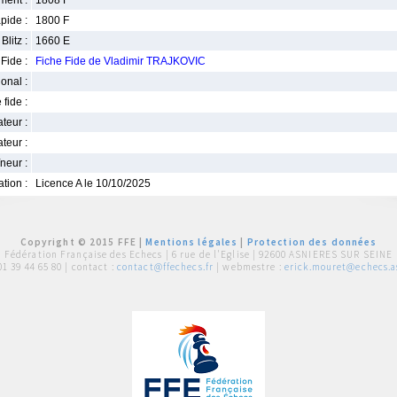
ment :
1808 F
pide :
1800 F
Blitz :
1660 E
Fide :
Fiche Fide de Vladimir TRAJKOVIC
ional :
 fide :
iateur :
teur :
neur :
iation :
Licence A le 10/10/2025
Copyright © 2015 FFE |
Mentions légales
|
Protection des données
Fédération Française des Echecs |
6 rue de l'Eglise | 92600 ASNIERES SUR SEINE
01 39 44 65 80
| contact :
contact@ffechecs.fr
| webmestre :
erick.mouret@echecs.as