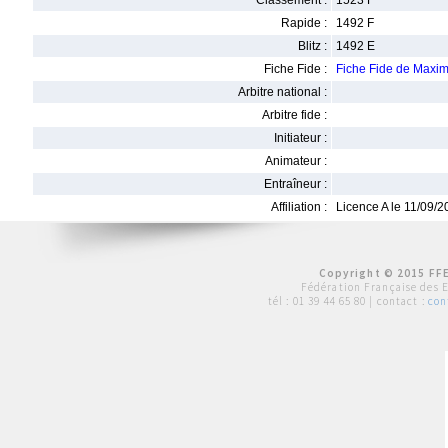
Classement :
1523 F
Rapide :
1492 F
Blitz :
1492 E
Fiche Fide :
Fiche Fide de Maxi
Arbitre national :
Arbitre fide :
Initiateur :
Animateur :
Entraîneur :
Affiliation :
Licence A le 11/09/
Copyright © 2015 FFE
Fédération Française des 
tél :
01 39 44 65 80
| contact :
con