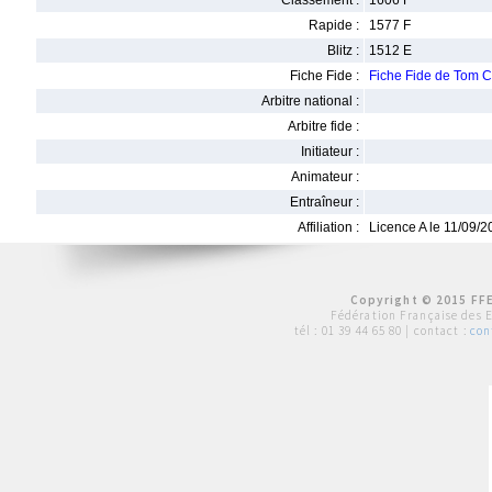
Classement :
1606 F
Rapide :
1577 F
Blitz :
1512 E
Fiche Fide :
Fiche Fide de Tom 
Arbitre national :
Arbitre fide :
Initiateur :
Animateur :
Entraîneur :
Affiliation :
Licence A le 11/09/
Copyright © 2015 FFE
Fédération Française des 
tél :
01 39 44 65 80
| contact :
con