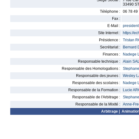
Siège Social :
7 rue Car
33490 S
Téléphone :
06 78 49
Fax :
E-Mail :
presiden
Site Internet :
https://ec
Présidence :
Tristan 
Secrétariat :
Bernard
Finances :
Nadege 
Responsable technique :
Alain SA
Responsable des Homologations :
Stephan
Responsable des jeunes :
Wesley 
Responsable des scolaires :
Nadege 
Responsable de la Formation :
Lucie A
Responsable de l'Arbitrage :
Stephan
Responsable de la Mixité :
Anne-Fr
Arbitrage
|
Animatio