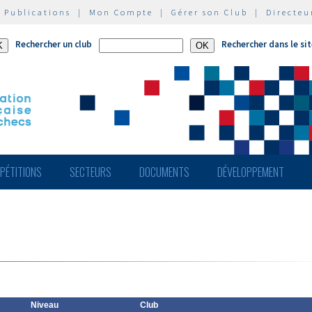
|
Publications
|
Mon Compte
|
Gérer son Club
|
Directeu
Rechercher un club
Rechercher dans le si
PÉTITIONS
SECTEURS
DOCUMENTS
DÉVELOPPEMENT
Niveau
Club