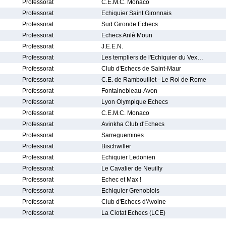
Professorat
C.E.M.C. Monaco
Professorat
Echiquier Saint Gironnais
Professorat
Sud Gironde Echecs
Professorat
Echecs Anlè Moun
Professorat
J.E.E.N.
Professorat
Les templiers de l'Echiquier du Vex…
Professorat
Club d'Echecs de Saint-Maur
Professorat
C.E. de Rambouillet - Le Roi de Rome
Professorat
Fontainebleau-Avon
Professorat
Lyon Olympique Echecs
Professorat
C.E.M.C. Monaco
Professorat
Avinkha Club d'Echecs
Professorat
Sarreguemines
Professorat
Bischwiller
Professorat
Echiquier Ledonien
Professorat
Le Cavalier de Neuilly
Professorat
Echec et Max !
Professorat
Echiquier Grenoblois
Professorat
Club d'Echecs d'Avoine
Professorat
La Ciotat Echecs (LCE)