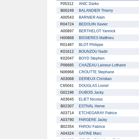
F05312
ANIC Darko
B00249
BALANDIER Thierry
A00543
BARNIER Alain
R04724
BEDOUIN Xavier
A00897
BERTHELOT Yannick
H00868
BISSIERES Matthieu
R01487
BLOT Philippe
K01612
BOUNZOU Nadir
K02047
BOYD Stephen
P06685
CHAZEAU Laineur-Lothaire
N06968
CROUTTE Stephane
A03068
DERIEUX Christian
C65041
DOUGLAS Lionel
G02196
DUBOIS Jacky
A03645
ELIET Nicolas
B02307
ESTIVAL Herve
A03714
ETCHEGARAY Patrice
A03790
FARGERE Jacky
B02354
FAROU Fabrice
A04324
GATINE Marc