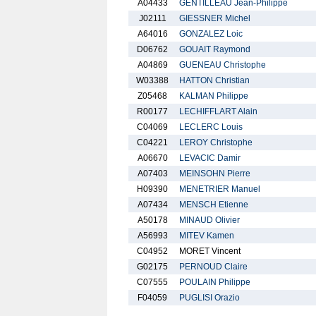
A04433
GENTILLEAU Jean-Philippe
J02111
GIESSNER Michel
A64016
GONZALEZ Loic
D06762
GOUAIT Raymond
A04869
GUENEAU Christophe
W03388
HATTON Christian
Z05468
KALMAN Philippe
R00177
LECHIFFLART Alain
C04069
LECLERC Louis
C04221
LEROY Christophe
A06670
LEVACIC Damir
A07403
MEINSOHN Pierre
H09390
MENETRIER Manuel
A07434
MENSCH Etienne
A50178
MINAUD Olivier
A56993
MITEV Kamen
C04952
MORET Vincent
G02175
PERNOUD Claire
C07555
POULAIN Philippe
F04059
PUGLISI Orazio