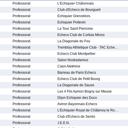
Professorat
L'Echiquier Châlonnais
Professorat
Club d'Echecs de Bourgueil
Professorat
Echiquier Grenoblois
Professorat
Echiquier Poitevin
Professorat
La Tour Saint Pierroise
Professorat
Echecs Club de Corbas Mions
Professorat
La Diagonale du Fou
Professorat
Tremblay Athletique Club - TAC Eche…
Professorat
Echecs Club Montpellier
Professorat
Salon Nostradamus
Professorat
Caen Alekhine
Professorat
Barreau de Paris Echecs
Professorat
Echecs Club de Petit Bourg
Professorat
La Diagonale de Sauve
Professorat
Les 4 Fils Aymon Bogny sur Meuse
Professorat
Dijon Echiquier des Ducs
Professorat
Aviron Bayonnais Echecs
Professorat
L'Echiquier Royal de Châtenoy le Ro…
Professorat
Club d'Echecs de Senlis
Professorat
J.E.E.N.