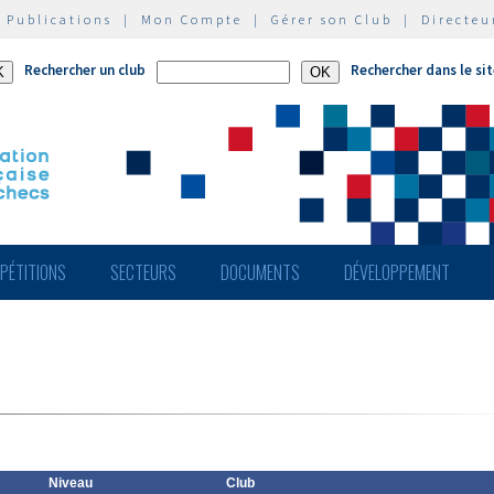
|
Publications
|
Mon Compte
|
Gérer son Club
|
Directeu
Rechercher un club
Rechercher dans le si
PÉTITIONS
SECTEURS
DOCUMENTS
DÉVELOPPEMENT
Niveau
Club