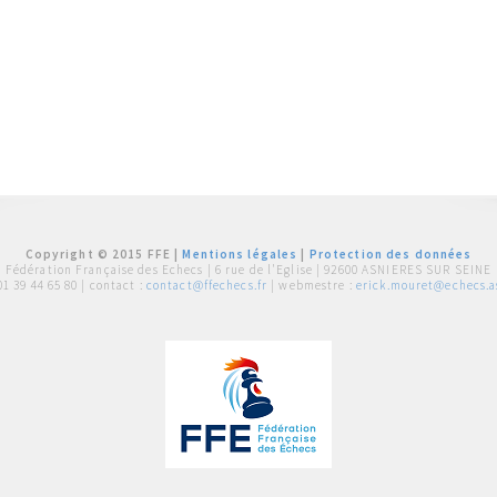
Copyright © 2015 FFE |
Mentions légales
|
Protection des données
Fédération Française des Echecs |
6 rue de l'Eglise | 92600 ASNIERES SUR SEINE
01 39 44 65 80
| contact :
contact@ffechecs.fr
| webmestre :
erick.mouret@echecs.as