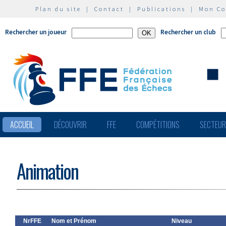
Plan du site
|
Contact
|
Publications
|
Mon C
Rechercher un joueur
Rechercher un club
ACCUEIL
DÉCOUVRIR
FFE
COMPÉTITIONS
SECTEU
Animation
NrFFE
Nom et Prénom
Niveau