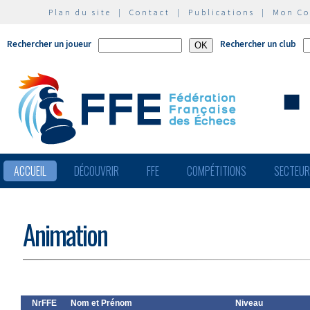
Plan du site
|
Contact
|
Publications
|
Mon C
Rechercher un joueur
Rechercher un club
ACCUEIL
DÉCOUVRIR
FFE
COMPÉTITIONS
SECTEU
Animation
NrFFE
Nom et Prénom
Niveau