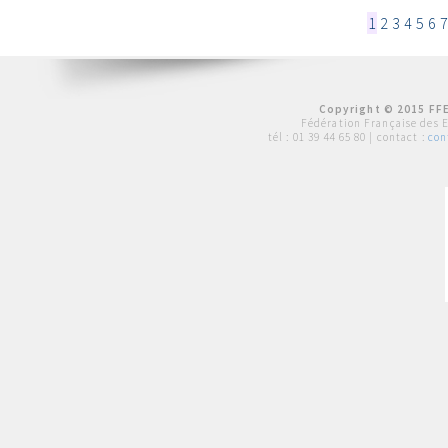
1
2
3
4
5
6
7
Copyright © 2015 FFE
Fédération Française des 
tél :
01 39 44 65 80
| contact :
con