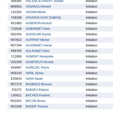
V69395
ASCENCIO-PARVY Joseph
Initiation
W58561
ASSAKALI Ahmed
Initiation
L52204
ASSAM Mehdi
Initiation
Y58308
ATHARVA VIJAY DABHOL
Initiation
K01883
AUBERON Arnaud
Initiation
Y22636
AUBONNET Alain
Initiation
G02455
AUDOUAR Daniel
Initiation
N57822
AUFFRAY Michel
Initiation
R07294
AUGONNET Herve
Initiation
P68785
AULAGNET Alois
Initiation
Y12899
AUMONT Alexandre
Initiation
U52208
AUNEVEUX Nicolas
Initiation
K04687
AUREJAC Pierre
Initiation
H59145
AVRIL Simon
Initiation
E50643
AZAN Sarah
Initiation
R57370
BAABOUZ Moussa
Initiation
J76270
BABAEV Eldeniz
Initiation
L00911
BACHES Frederic
Initiation
R01001
BACON Bruno
Initiation
N51836
BADER Thomas
Initiation