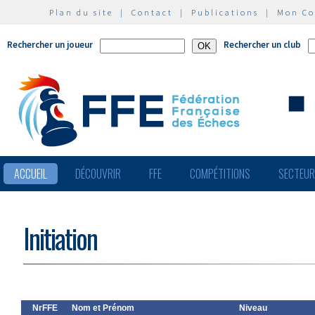
Plan du site
|
Contact
|
Publications
|
Mon C
Rechercher un joueur
Rechercher un club
ACCUEIL
DÉCOUVRIR
FFE
COMPÉTITIONS
SECTEU
Initiation
NrFFE
Nom et Prénom
Niveau