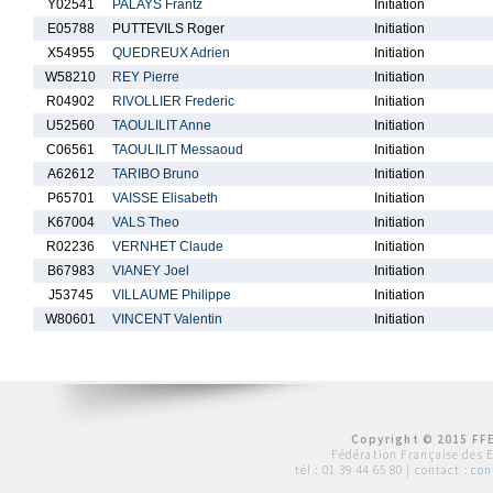
Y02541
PALAYS Frantz
Initiation
E05788
PUTTEVILS Roger
Initiation
X54955
QUEDREUX Adrien
Initiation
W58210
REY Pierre
Initiation
R04902
RIVOLLIER Frederic
Initiation
U52560
TAOULILIT Anne
Initiation
C06561
TAOULILIT Messaoud
Initiation
A62612
TARIBO Bruno
Initiation
P65701
VAISSE Elisabeth
Initiation
K67004
VALS Theo
Initiation
R02236
VERNHET Claude
Initiation
B67983
VIANEY Joel
Initiation
J53745
VILLAUME Philippe
Initiation
W80601
VINCENT Valentin
Initiation
Copyright © 2015 FFE
Fédération Française des 
tél :
01 39 44 65 80
| contact :
con