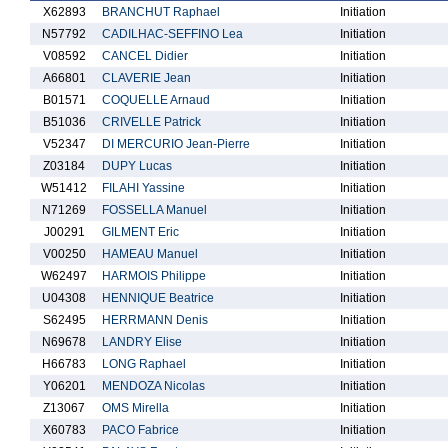
X62893
BRANCHUT Raphael
Initiation
N57792
CADILHAC-SEFFINO Lea
Initiation
V08592
CANCEL Didier
Initiation
A66801
CLAVERIE Jean
Initiation
B01571
COQUELLE Arnaud
Initiation
B51036
CRIVELLE Patrick
Initiation
V52347
DI MERCURIO Jean-Pierre
Initiation
Z03184
DUPY Lucas
Initiation
W51412
FILAHI Yassine
Initiation
N71269
FOSSELLA Manuel
Initiation
J00291
GILMENT Eric
Initiation
V00250
HAMEAU Manuel
Initiation
W62497
HARMOIS Philippe
Initiation
U04308
HENNIQUE Beatrice
Initiation
S62495
HERRMANN Denis
Initiation
N69678
LANDRY Elise
Initiation
H66783
LONG Raphael
Initiation
Y06201
MENDOZA Nicolas
Initiation
Z13067
OMS Mirella
Initiation
X60783
PACO Fabrice
Initiation