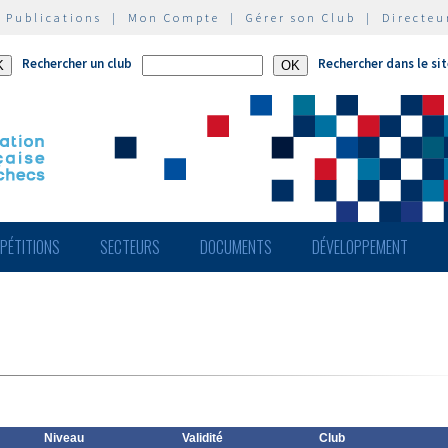
|
Publications
|
Mon Compte
|
Gérer son Club
|
Directeu
Rechercher un club
Rechercher dans le si
PÉTITIONS
SECTEURS
DOCUMENTS
DÉVELOPPEMENT
Niveau
Validité
Club