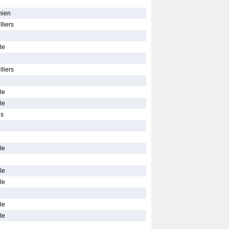
hien
liers
le
liers
le
le
is
le
le
le
le
le