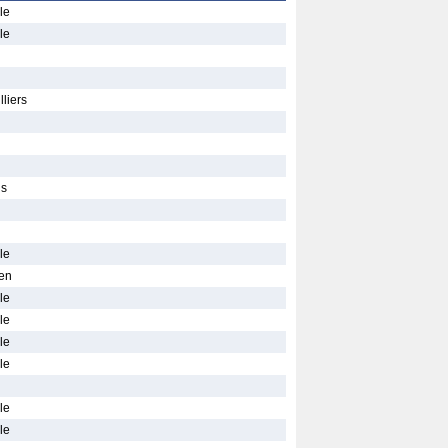
le
le
liers
is
le
ien
le
le
le
le
le
le