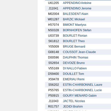
U61205
APPENDINO Antoine
J11041
APPENDINO Jerome
M02004
BALESDENT Alain
W01287
BARZIC Mickael
H57074
BIMONT Maelyss
N50328
BORNHOFEN Stefan
U03739
BOURLET Florian
S61812
BOURLET Theo
Y05009
BRUGE Bernard
G08148
COUSSOT Jean-Claude
D00596
DAUPHIN Thomas
S52654
DEVOIZE Bruno
V55169
DI NALLO Fabien
D59400
DOUILLET Tom
X59478
EMERIAU Remi
S56202
ESTIN-CHARBONNEL Laure
P55765
ESTIN-CHARBONNEL Lucie
P50915
GOURY MENARD Gabin
J11043
JACTEL Nicolas
R01757
JEDIDI Brahim