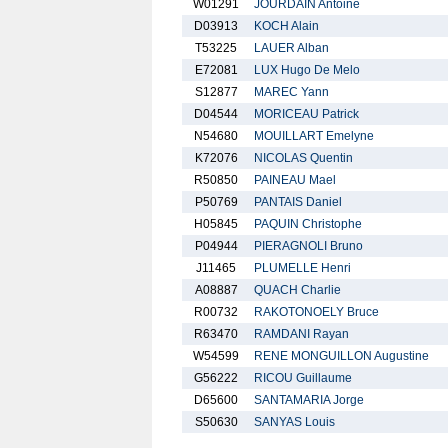
W01291
JOURDAIN Antoine
D03913
KOCH Alain
T53225
LAUER Alban
E72081
LUX Hugo De Melo
S12877
MAREC Yann
D04544
MORICEAU Patrick
N54680
MOUILLART Emelyne
K72076
NICOLAS Quentin
R50850
PAINEAU Mael
P50769
PANTAIS Daniel
H05845
PAQUIN Christophe
P04944
PIERAGNOLI Bruno
J11465
PLUMELLE Henri
A08887
QUACH Charlie
R00732
RAKOTONOELY Bruce
R63470
RAMDANI Rayan
W54599
RENE MONGUILLON Augustine
G56222
RICOU Guillaume
D65600
SANTAMARIA Jorge
S50630
SANYAS Louis