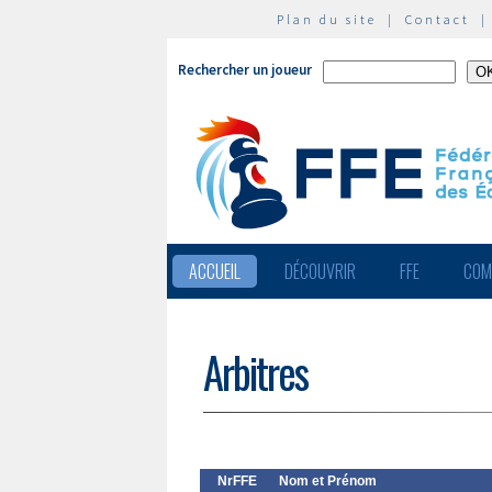
Plan du site
|
Contact
Rechercher un joueur
ACCUEIL
DÉCOUVRIR
FFE
COM
Arbitres
NrFFE
Nom et Prénom