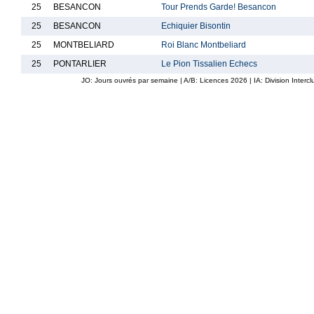
25
BESANCON
Tour Prends Garde! Besancon
25
BESANCON
Echiquier Bisontin
25
MONTBELIARD
Roi Blanc Montbeliard
25
PONTARLIER
Le Pion Tissalien Echecs
JO: Jours ouvrés par semaine | A/B: Licences
2026
| IA: Division Interc