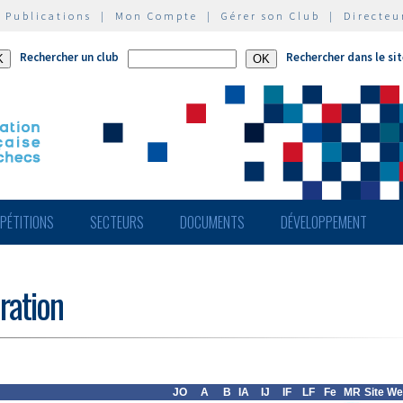
|
Publications
|
Mon Compte
|
Gérer son Club
|
Directeu
Rechercher un club
Rechercher dans le si
PÉTITIONS
SECTEURS
DOCUMENTS
DÉVELOPPEMENT
ération
JO
A
B
IA
IJ
IF
LF
Fe
MR
Site W