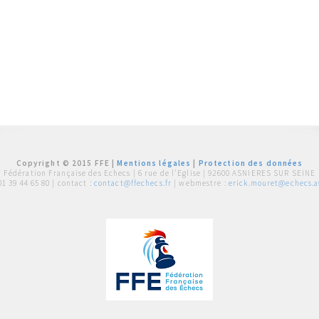
Copyright © 2015 FFE |
Mentions légales
|
Protection des données
Fédération Française des Echecs |
6 rue de l'Eglise | 92600 ASNIERES SUR SEINE
01 39 44 65 80
| contact :
contact@ffechecs.fr
| webmestre :
erick.mouret@echecs.as