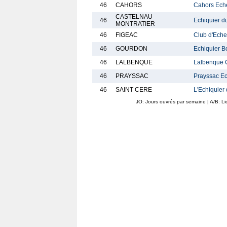
46
CAHORS
Cahors Ech
CASTELNAU
46
Echiquier d
MONTRATIER
46
FIGEAC
Club d'Eche
46
GOURDON
Echiquier B
46
LALBENQUE
Lalbenque 
46
PRAYSSAC
Prayssac Ec
46
SAINT CERE
L'Echiquier
JO: Jours ouvrés par semaine | A/B: L