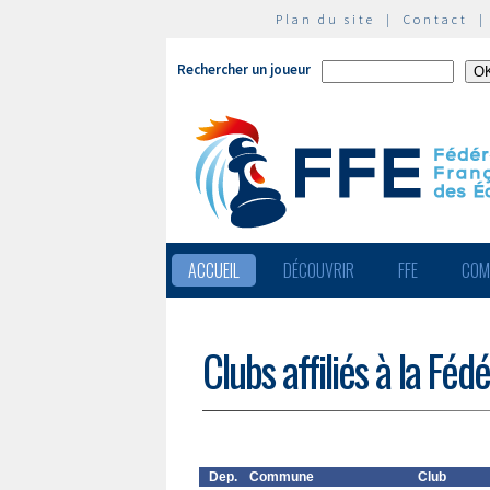
Plan du site
|
Contact
Rechercher un joueur
ACCUEIL
DÉCOUVRIR
FFE
COM
Clubs affiliés à la Féd
Dep.
Commune
Club