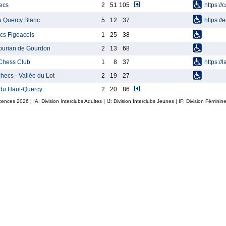
ecs
2
51
105
https:/
u Quercy Blanc
5
12
37
https:/
cs Figeacois
1
25
38
ourian de Gourdon
2
13
68
Chess Club
1
8
37
https:/
hecs - Vallée du Lot
2
19
27
 du Haut-Quercy
2
20
86
icences
2026
| IA: Division Interclubs Adultes | IJ: Division Interclubs Jeunes | IF: Division Fémin