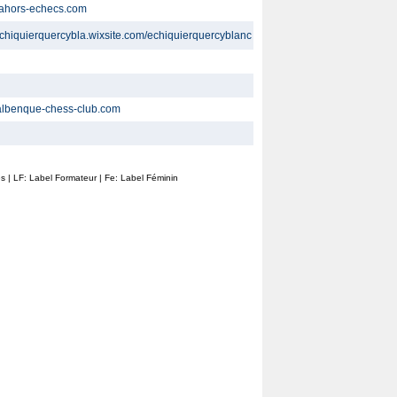
/cahors-echecs.com
/echiquierquercybla.wixsite.com/echiquierquercyblanc
/lalbenque-chess-club.com
ines | LF: Label Formateur | Fe: Label Féminin