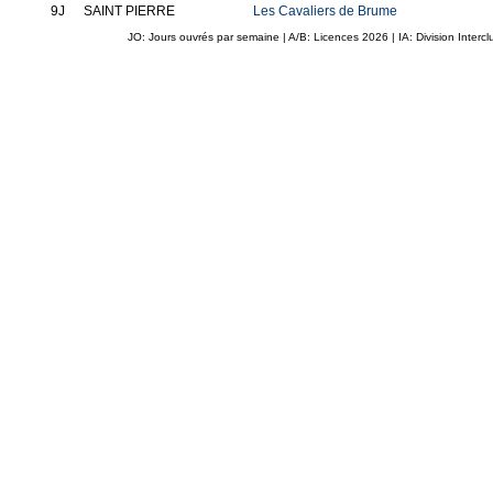
9J
SAINT PIERRE
Les Cavaliers de Brume
JO: Jours ouvrés par semaine | A/B: Licences
2026
| IA: Division Interc