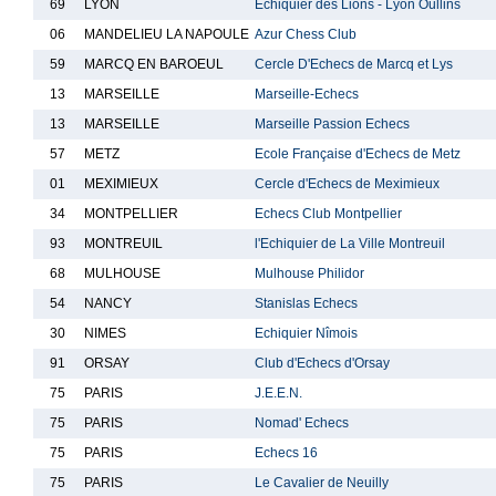
69
LYON
Echiquier des Lions - Lyon Oullins
06
MANDELIEU LA NAPOULE
Azur Chess Club
59
MARCQ EN BAROEUL
Cercle D'Echecs de Marcq et Lys
13
MARSEILLE
Marseille-Echecs
13
MARSEILLE
Marseille Passion Echecs
57
METZ
Ecole Française d'Echecs de Metz
01
MEXIMIEUX
Cercle d'Echecs de Meximieux
34
MONTPELLIER
Echecs Club Montpellier
93
MONTREUIL
l'Echiquier de La Ville Montreuil
68
MULHOUSE
Mulhouse Philidor
54
NANCY
Stanislas Echecs
30
NIMES
Echiquier Nîmois
91
ORSAY
Club d'Echecs d'Orsay
75
PARIS
J.E.E.N.
75
PARIS
Nomad' Echecs
75
PARIS
Echecs 16
75
PARIS
Le Cavalier de Neuilly