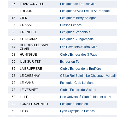
95
FRANCONVILLE
Echiquier de Franconville
83
FREJUS
Echiquier d'Azur Frejus St Raphael
45
GIEN
Echiquiers Berry-Sologne
06
GRASSE
Grasse Echecs
38
GRENOBLE
Echiquier Grenoblois
22
GUINGAMP
Echiquier Guingampais
HEROUVILLE SAINT
14
Les Cavaliers d'Hérouville
CLAIR
68
HUNINGUE
Club d'Echecs des 3 Pays
66
ILLE SUR TET
Echecs en Têt
85
LA BRUFFIERE
Club d'Echecs de la Bruffière
78
LE CHESNAY
CE Le Roi Soleil - Le Chesnay - Versail
72
LE MANS
Echiquier Club Le Mans
78
LE VESINET
Club d'Echecs du Vesinet
59
LILLE
Lille Université Club Echiquier du Nord
39
LONS LE SAUNIER
Echiquier Ledonien
69
LYON
Lyon Olympique Echecs