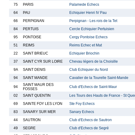
75
PARIS
Palamede Echecs
64
PAU
Echiquier Henri IV Pau
66
PERPIGNAN
Perpignan - Les rois de la Tet
84
PERTUIS
Cercle Echiquier Pertuisien
95
PONTOISE
Cergy Pontoise Echecs
51
REIMS
Reims Echec et Mat
22
SAINT BRIEUC
Echiquier Briochin
37
SAINT CYR SUR LOIRE
Chevau légers de la Choisille
9A
SAINT DENIS
Club Echiquier du Nord
94
SAINT MANDE
Cavalier de la Tourelle Saint-Mande
SAINT MAUR DES
94
Club d'Echecs de Saint-Maur
FOSSES
02
SAINT QUENTIN
Les Tours des Hauts de France - St Que
69
SAINTE FOY LES LYON
Ste Foy Echecs
83
SANARY SUR MER
Sanary Echecs
44
SAUTRON
Club d'Echecs de Sautron
49
SEGRE
Club d'Echecs de Segré