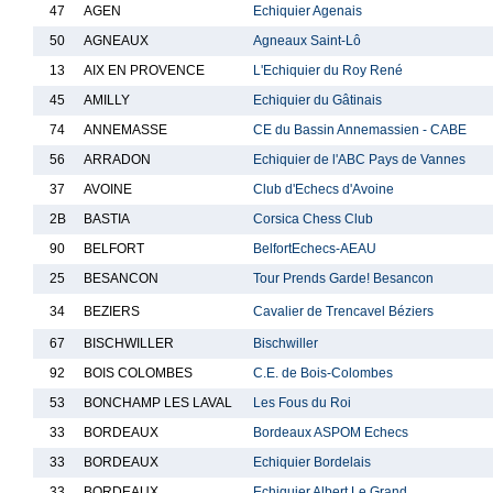
47
AGEN
Echiquier Agenais
50
AGNEAUX
Agneaux Saint-Lô
13
AIX EN PROVENCE
L'Echiquier du Roy René
45
AMILLY
Echiquier du Gâtinais
74
ANNEMASSE
CE du Bassin Annemassien - CABE
56
ARRADON
Echiquier de l'ABC Pays de Vannes
37
AVOINE
Club d'Echecs d'Avoine
2B
BASTIA
Corsica Chess Club
90
BELFORT
BelfortEchecs-AEAU
25
BESANCON
Tour Prends Garde! Besancon
34
BEZIERS
Cavalier de Trencavel Béziers
67
BISCHWILLER
Bischwiller
92
BOIS COLOMBES
C.E. de Bois-Colombes
53
BONCHAMP LES LAVAL
Les Fous du Roi
33
BORDEAUX
Bordeaux ASPOM Echecs
33
BORDEAUX
Echiquier Bordelais
33
BORDEAUX
Echiquier Albert Le Grand