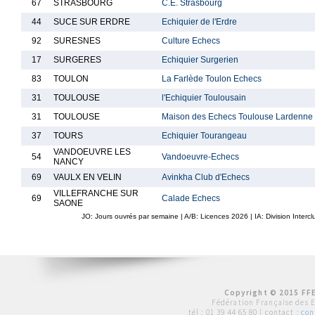
67
STRASBOURG
C.E. Strasbourg
44
SUCE SUR ERDRE
Echiquier de l'Erdre
92
SURESNES
Culture Echecs
17
SURGERES
Echiquier Surgerien
83
TOULON
La Farlède Toulon Echecs
31
TOULOUSE
l'Echiquier Toulousain
31
TOULOUSE
Maison des Echecs Toulouse Lardenne
37
TOURS
Echiquier Tourangeau
VANDOEUVRE LES
54
Vandoeuvre-Echecs
NANCY
69
VAULX EN VELIN
Avinkha Club d'Echecs
VILLEFRANCHE SUR
69
Calade Echecs
SAONE
JO: Jours ouvrés par semaine | A/B: Licences
2026
| IA: Division Interc
Copyright © 2015 FFE
Fédération Française des 
tél :
01 39 44 65 80
| contact :
con