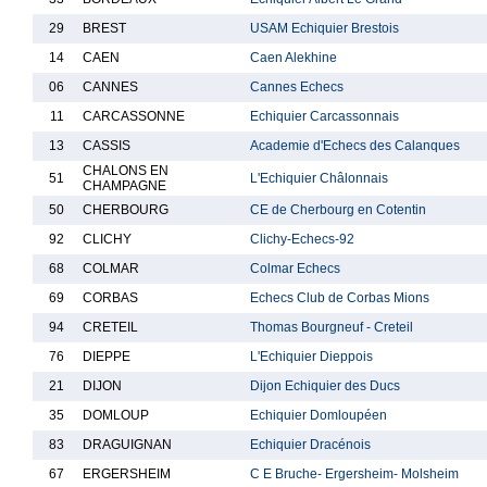
29
BREST
USAM Echiquier Brestois
14
CAEN
Caen Alekhine
06
CANNES
Cannes Echecs
11
CARCASSONNE
Echiquier Carcassonnais
13
CASSIS
Academie d'Echecs des Calanques
CHALONS EN
51
L'Echiquier Châlonnais
CHAMPAGNE
50
CHERBOURG
CE de Cherbourg en Cotentin
92
CLICHY
Clichy-Echecs-92
68
COLMAR
Colmar Echecs
69
CORBAS
Echecs Club de Corbas Mions
94
CRETEIL
Thomas Bourgneuf - Creteil
76
DIEPPE
L'Echiquier Dieppois
21
DIJON
Dijon Echiquier des Ducs
35
DOMLOUP
Echiquier Domloupéen
83
DRAGUIGNAN
Echiquier Dracénois
67
ERGERSHEIM
C E Bruche- Ergersheim- Molsheim