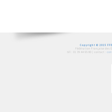
Copyright © 2015 FFE
Fédération Française des 
tél :
01 39 44 65 80
| contact :
con