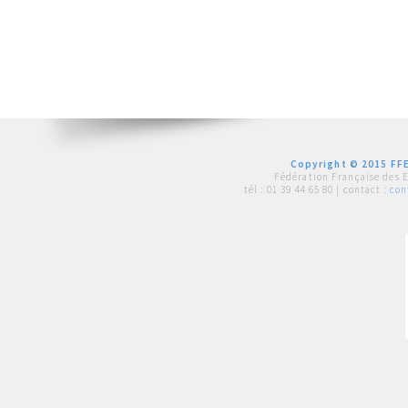
Copyright © 2015 FFE
Fédération Française des 
tél :
01 39 44 65 80
| contact :
con