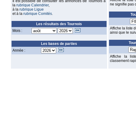
Affiche la list
Il est possible de consulter les annonces de Tournois à
ne signifie pas
la
rubrique Calendrier
,
à la
rubrique Ligue
et à la
rubrique Comités
.
To
Les résultats des Tournois
Affiche la list
Mois :
ainsi que le suiv
Tou
Les bases de parties
Année :
Affiche la li
classement rapid