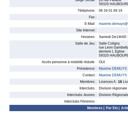
Siège Social :
28 rue Pasteur
59320 HAUBOUR
Téléphone :
06 34 01 69 19
Fax :
E-Mail :
maxime.demuys@l
Site Internet :
Horaires :
Samedi De14h00 
Salle de Jeu :
Salle Coligny
rue Leon Gambett
derriere L Eglise
59320 HAUBOUR
Accès personne à mobilité réduite :
OUI
Présidence :
Maxime DEMUYS
Contact :
Maxime DEMUYS
Membres :
Licences A :
16
Lic
Interclubs :
Division régionale
Interclubs Jeunes :
Division Régional
Interclubs Féminins :
Membres
|
Par Elo
|
Arbi