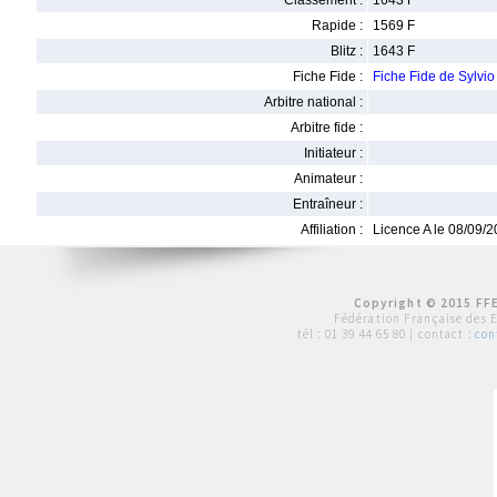
Classement :
1643 F
Rapide :
1569 F
Blitz :
1643 F
Fiche Fide :
Fiche Fide de Sylvi
Arbitre national :
Arbitre fide :
Initiateur :
Animateur :
Entraîneur :
Affiliation :
Licence A le 08/09/
Copyright © 2015 FFE
Fédération Française des 
tél :
01 39 44 65 80
| contact :
con