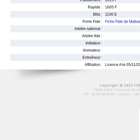
Classement :
1615 F
Rapide :
1605 F
Blitz :
1100 E
Fiche Fide :
Fiche Fide de Mati
Arbitre national :
Arbitre fide :
Initiateur :
Animateur :
Entraîneur :
Affiliation :
Licence A le 05/11/
Copyright © 2015 FFE
Fédération Française des 
tél :
01 39 44 65 80
| contact :
con