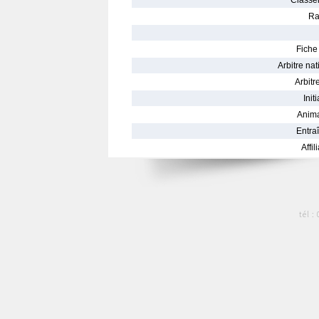
Classe
Ra
Fiche 
Arbitre nat
Arbitre
Init
Anima
Entraî
Affil
tél :