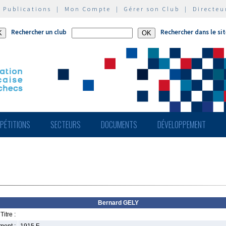
|
Publications
|
Mon Compte
|
Gérer son Club
|
Directeu
Rechercher un club
Rechercher dans le si
PÉTITIONS
SECTEURS
DOCUMENTS
DÉVELOPPEMENT
Bernard GELY
Titre :