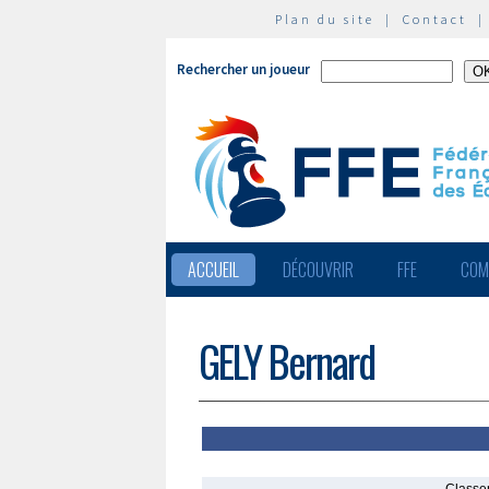
Plan du site
|
Contact
Rechercher un joueur
ACCUEIL
DÉCOUVRIR
FFE
COM
GELY Bernard