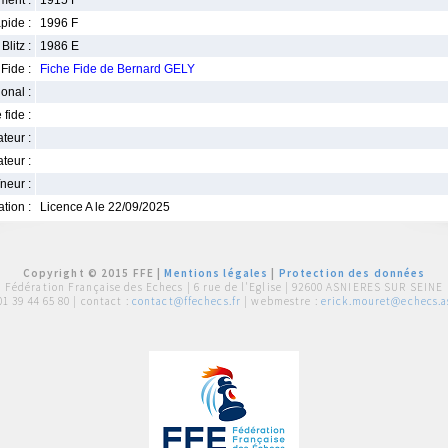
ment :
1915 F
pide :
1996 F
Blitz :
1986 E
Fide :
Fiche Fide de Bernard GELY
ional :
 fide :
iateur :
teur :
neur :
iation :
Licence A le 22/09/2025
Copyright © 2015 FFE |
Mentions légales
|
Protection des données
Fédération Française des Echecs |
6 rue de l'Eglise | 92600 ASNIERES SUR SEINE
01 39 44 65 80
| contact :
contact@ffechecs.fr
| webmestre :
erick.mouret@echecs.as