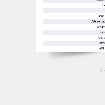
Classe
Ra
Fiche 
Arbitre nat
Arbitre
Init
Anima
Entraî
Affil
tél :