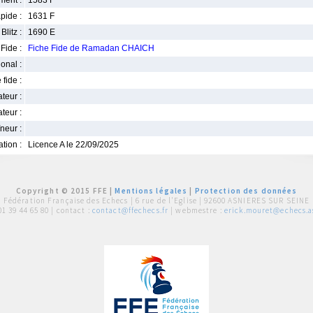
ment :
1583 F
pide :
1631 F
Blitz :
1690 E
Fide :
Fiche Fide de Ramadan CHAICH
ional :
 fide :
iateur :
teur :
neur :
iation :
Licence A le 22/09/2025
Copyright © 2015 FFE |
Mentions légales
|
Protection des données
Fédération Française des Echecs |
6 rue de l'Eglise | 92600 ASNIERES SUR SEINE
01 39 44 65 80
| contact :
contact@ffechecs.fr
| webmestre :
erick.mouret@echecs.as