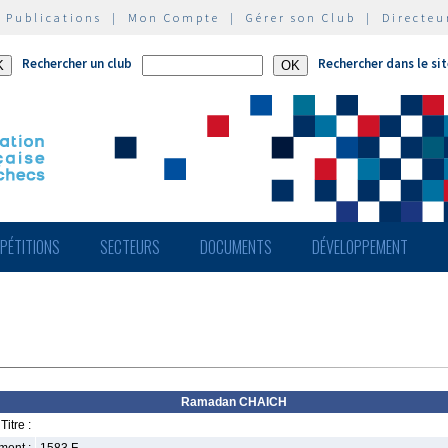
|
Publications
|
Mon Compte
|
Gérer son Club
|
Directeu
Rechercher un club
Rechercher dans le si
PÉTITIONS
SECTEURS
DOCUMENTS
DÉVELOPPEMENT
Ramadan CHAICH
Titre :