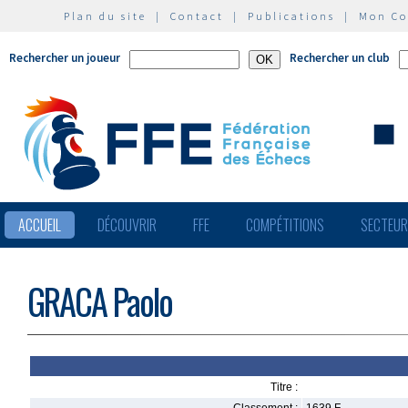
Plan du site
|
Contact
|
Publications
|
Mon C
Rechercher un joueur
Rechercher un club
ACCUEIL
DÉCOUVRIR
FFE
COMPÉTITIONS
SECTEU
GRACA Paolo
Titre :