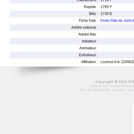
Classement :
1714 F
Rapide :
1785 F
Blitz :
1730 E
Fiche Fide :
Fiche Fide de John
Arbitre national :
Arbitre fide :
Initiateur :
Animateur :
Entraîneur :
Affiliation :
Licence A le 22/09/
Copyright © 2015 FFE
Fédération Française des 
tél :
01 39 44 65 80
| contact :
con