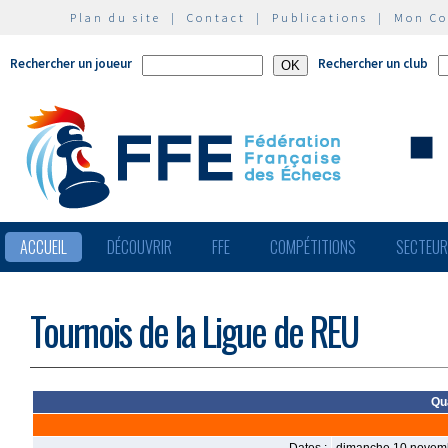
Plan du site
|
Contact
|
Publications
|
Mon C
Rechercher un joueur
Rechercher un club
ACCUEIL
DÉCOUVRIR
FFE
COMPÉTITIONS
SECTEU
Tournois de la Ligue de REU
Qu