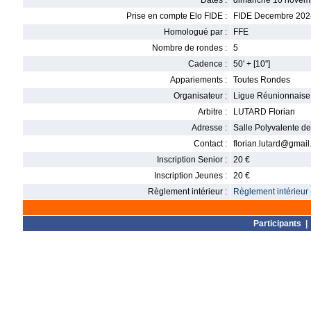
Dates :
dimanche 10 novemb
Prise en compte Elo FIDE :
FIDE Decembre 202
Homologué par :
FFE
Nombre de rondes :
5
Cadence :
50' + [10'']
Appariements :
Toutes Rondes
Organisateur :
Ligue Réunionnaise
Arbitre :
LUTARD Florian
Adresse :
Salle Polyvalente d
Contact :
florian.lutard@gmai
Inscription Senior :
20 €
Inscription Jeunes :
20 €
Règlement intérieur :
Règlement intérieur 
Participants