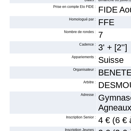
Dates :
dimanche 06 juillet 
Prise en compte Elo FIDE :
FIDE Ao
Homologué par :
FFE
Nombre de rondes :
7
Cadence :
3' + [2'']
Appariements :
Suisse
Organisateur :
BENETE
Arbitre :
DESMOU
Adresse :
Gymnase
Agneau
Inscription Senior :
4 € (6 € 
Inscription Jeunes :