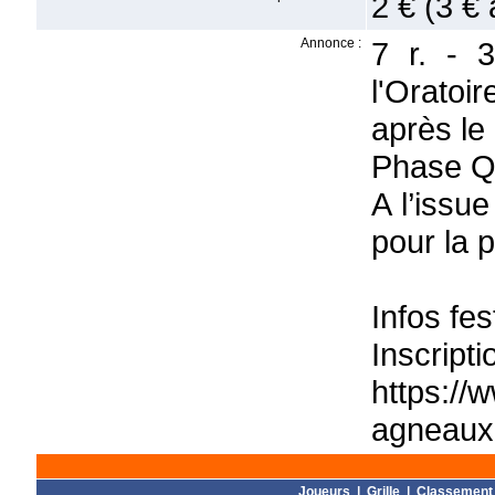
2 € (3 € 
Annonce :
7 r. - 
l'Oratoi
après le
Phase Qu
A l’issu
pour la p
Infos fes
Ins
https://
agneaux-
Joueurs
|
Grille
|
Classement