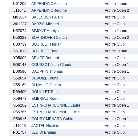
U61205
APPENDINO Antoine
Arbitre Jeune
J11041
APPENDINO Jerome
Arbitre Open 2
M02004
BALESDENT Alain
Arbitre Club
W01287
BARZIC Mickael
Arbitre Club
H57074
BIMONT Maelyss
Arbitre Jeune
N50328
BORNHOFEN Stefan
Arbitre Open 2
U03739
BOURLET Florian
Arbitre Club
S61812
BOURLET Theo
Arbitre Jeune
Y05009
BRUGE Bernard
Arbitre Club
G08148
COUSSOT Jean-Claude
Arbitre Open 1
D00596
DAUPHIN Thomas
Arbitre Open 1
S52654
DEVOIZE Bruno
Arbitre Club
V55169
DI NALLO Fabien
Arbitre Club
D59400
DOUILLET Tom
Arbitre Club
X59478
EMERIAU Remi
Arbitre Club
S56202
ESTIN-CHARBONNEL Laure
Arbitre Open 1
P55765
ESTIN-CHARBONNEL Lucie
Arbitre Club
P50915
GOURY MENARD Gabin
Arbitre Open 1
J11043
JACTEL Nicolas
Arbitre Club
R01757
JEDIDI Brahim
Arbitre Club