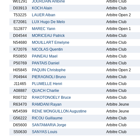
W01291
JOURDAIN Antoine
Arbitre Club
D03913
KOCH Alain
Arbitre Club
T53225
LAUER Alban
Arbitre Open 2
E72081
LUX Hugo De Melo
Arbitre Club
S12877
MAREC Yann
Arbitre Open 1
D04544
MORICEAU Patrick
Arbitre Club
N54680
MOUILLART Emelyne
Arbitre Club
K72076
NICOLAS Quentin
Arbitre Club
R50850
PAINEAU Mael
Arbitre Club
P50769
PANTAIS Daniel
Arbitre Club
H05845
PAQUIN Christophe
Arbitre Open 2
P04944
PIERAGNOLI Bruno
Arbitre Club
J11465
PLUMELLE Henri
Arbitre Club
A08887
QUACH Charlie
Arbitre Club
R00732
RAKOTONOELY Bruce
Arbitre Club
R63470
RAMDANI Rayan
Arbitre Jeune
W54599
RENE MONGUILLON Augustine
Arbitre Jeune
G56222
RICOU Guillaume
Arbitre Club
D65600
SANTAMARIA Jorge
Arbitre Club
S50630
SANYAS Louis
Arbitre Club