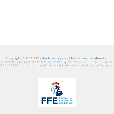
Copyright © 2015 FFE |
Mentions légales
|
Protection des données
Fédération Française des Echecs |
6 rue de l'Eglise | 92600 ASNIERES SUR SEINE
01 39 44 65 80
| contact :
contact@ffechecs.fr
| webmestre :
erick.mouret@echecs.as