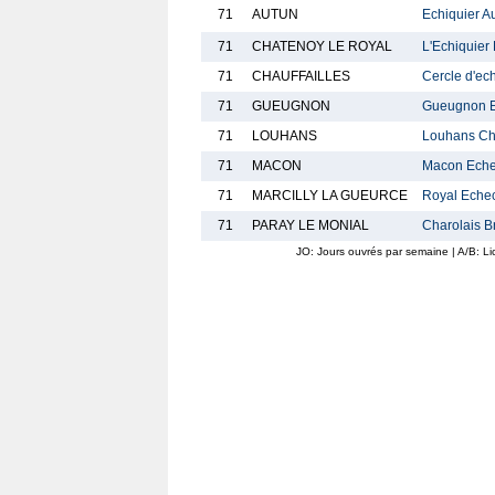
71
AUTUN
Echiquier A
71
CHATENOY LE ROYAL
L'Echiquier
71
CHAUFFAILLES
Cercle d'ec
71
GUEUGNON
Gueugnon 
71
LOUHANS
Louhans Ch
71
MACON
Macon Ech
71
MARCILLY LA GUEURCE
Royal Echec
71
PARAY LE MONIAL
Charolais B
JO: Jours ouvrés par semaine | A/B: L