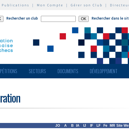
|
Publications
|
Mon Compte
|
Gérer son Club
|
Directeu
Rechercher un club
Rechercher dans le si
PÉTITIONS
SECTEURS
DOCUMENTS
DÉVELOPPEMENT
ération
JO
A
B
IA
IJ
IF
LF
Fe
MR
Site We