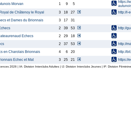
https://
utunois Morvan
1
9
5
autunoi
 Royal de Châtenoy le Royal
3
18
27
http://l
hecs et Dames du Brionnais
3
17
31
Echecs
2
39
53
http://
ateaurenaud Echecs
2
29
18
ecs
2
37
53
http://
s en Charolais Brionnais
4
6
20
http://bi
rionnais Echec et Mat
3
25
21
https://
icences
2026
| IA: Division Interclubs Adultes | IJ: Division Interclubs Jeunes | IF: Division Fémin