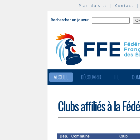
Plan du site
|
Contact
Rechercher un joueur
ACCUEIL
DÉCOUVRIR
FFE
COM
Clubs affiliés à la Féd
Dep.
Commune
Club