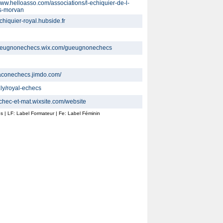
www.helloasso.com/associations/l-echiquier-de-l-
s-morvan
-echiquier-royal.hubside.fr
gueugnonechecs.wix.com/gueugnonechecs
maconechecs.jimdo.com/
t.ly/royal-echecs
echec-et-mat.wixsite.com/website
ines | LF: Label Formateur | Fe: Label Féminin