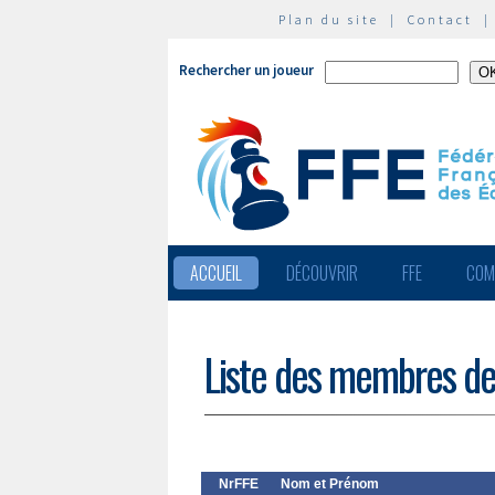
Plan du site
|
Contact
Rechercher un joueur
ACCUEIL
DÉCOUVRIR
FFE
COM
Liste des membres de
NrFFE
Nom et Prénom