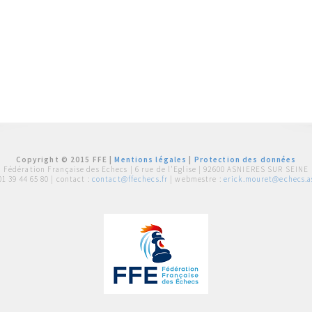
Copyright © 2015 FFE |
Mentions légales
|
Protection des données
Fédération Française des Echecs |
6 rue de l'Eglise | 92600 ASNIERES SUR SEINE
01 39 44 65 80
| contact :
contact@ffechecs.fr
| webmestre :
erick.mouret@echecs.as