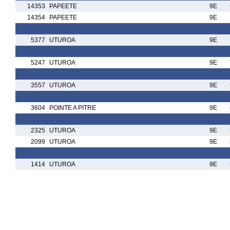
14353
PAPEETE
9E
14354
PAPEETE
9E
5377
UTUROA
9E
5247
UTUROA
9E
3557
UTUROA
9E
3604
POINTE A PITRE
9E
2325
UTUROA
9E
2099
UTUROA
9E
1414
UTUROA
9E