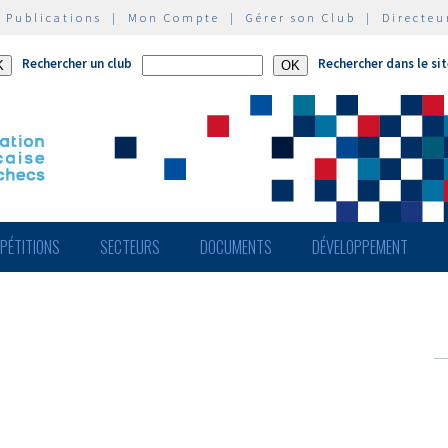
|
Publications
|
Mon Compte
|
Gérer son Club
|
Directeu
Rechercher un club
Rechercher dans le si
PÉTITIONS
SECTEURS
DOCUMENTS
DÉVELOPPEMENT