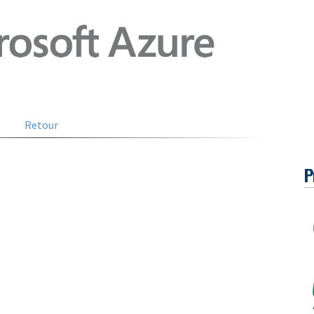
Retour
P