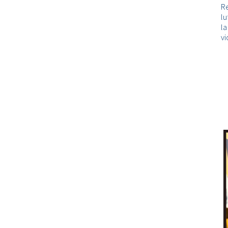
Re
lu
l
vi