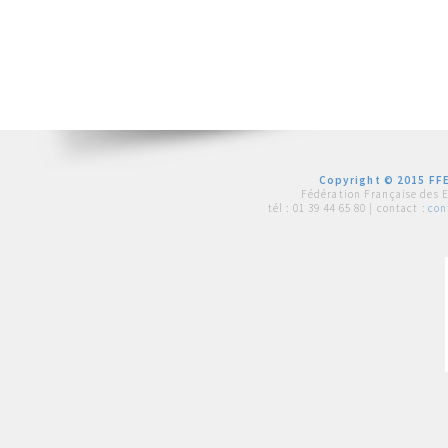
Copyright © 2015 FFE
Fédération Française des 
tél :
01 39 44 65 80
| contact :
con