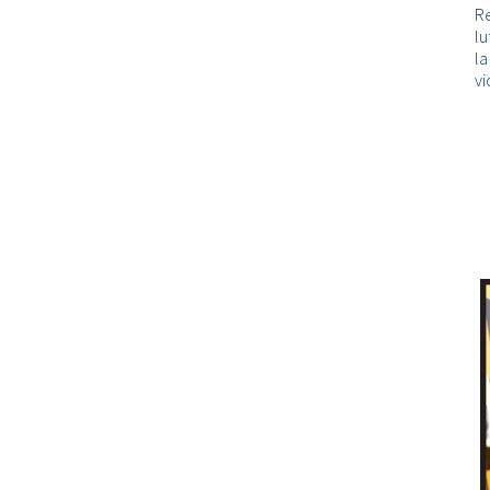
Re
lu
l
vi