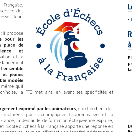
L
 Française,
service des
esser leurs
•
R
: il propose
e pour les
à
en place de
llence et
sation et la
P
e lancement
p
 l'ensemble
la
s et jeunes
able modèle
 même qu'il
hinoise, la FFE met ainsi en avant ses spécificités et
rgement exprimé par les animateurs
, qui cherchent des
t structurées pour accompagner l'apprentissage et la
en France, la demande de formation échiquéenne explose,
D
et l'École d'Échecs à la Française apporte une réponse en
l