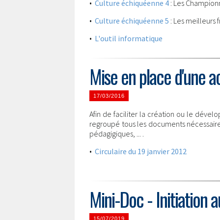
•
Culture échiquéenne 4
: Les Champio
•
Culture échiquéenne 5
: Les meilleurs f
•
L'outil informatique
Mise en place d'une ac
17/03/2016
Afin de faciliter la création ou le déve
regroupé tous les documents nécessaires 
pédagigiques, ... .
•
Circulaire du 19 janvier 2012
Mini-Doc - Initiation 
15/07/2019