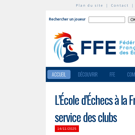
Plan du site
|
Contact
Rechercher un joueur
ACCUEIL
DÉCOUVRIR
FFE
COM
L’École d’Échecs à la 
service des clubs
14/11/2025