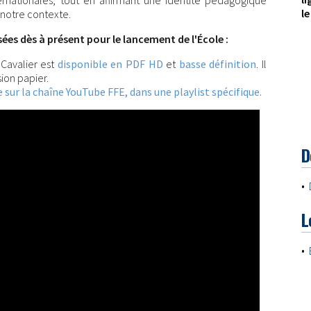
ternationales, tout en affirmant une identité pédagogique
le
 notre contexte.
es dès à présent pour le lancement de l'École :
 Cavalier est
disponible en PDF HD
et
basse définition
. Il
ion papier.
 sur la chaîne YouTube FFE, dans une playlist spécifique.
D
•
L
•