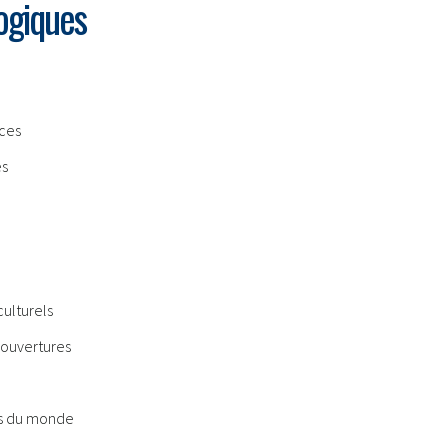
ogiques
èces
es
culturels
 ouvertures
s du monde