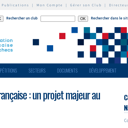
|
Publications
|
Mon Compte
|
Gérer son Club
|
Directeu
Rechercher un club
Rechercher dans le si
PÉTITIONS
SECTEURS
DOCUMENTS
DÉVELOPPEMENT
Française : un projet majeur au
C
N
C