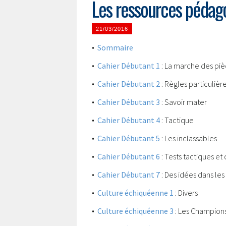
Les ressources pédag
21/03/2016
•
Sommaire
•
Cahier Débutant 1
: La marche des pi
•
Cahier Débutant 2
: Règles particulièr
•
Cahier Débutant 3
: Savoir mater
•
Cahier Débutant 4
: Tactique
•
Cahier Débutant 5
: Les inclassables
•
Cahier Débutant 6
: Tests tactiques et 
•
Cahier Débutant 7
: Des idées dans les
•
Culture échiquéenne 1
: Divers
•
Culture échiquéenne 3
: Les Champion