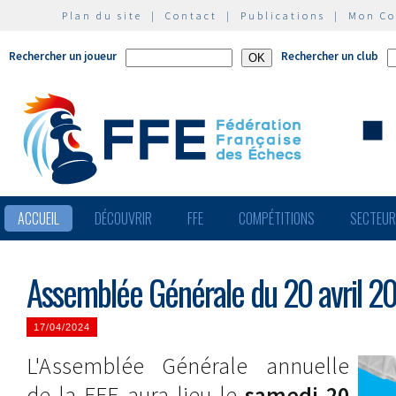
Plan du site
|
Contact
|
Publications
|
Mon C
Rechercher un joueur
Rechercher un club
ACCUEIL
DÉCOUVRIR
FFE
COMPÉTITIONS
SECTEU
Assemblée Générale du 20 avril 2
17/04/2024
L'Assemblée Générale annuelle
de la FFE aura lieu le
samedi 20