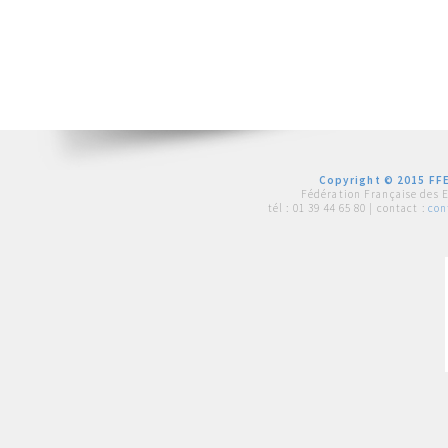
Copyright © 2015 FFE
Fédération Française des 
tél :
01 39 44 65 80
| contact :
con