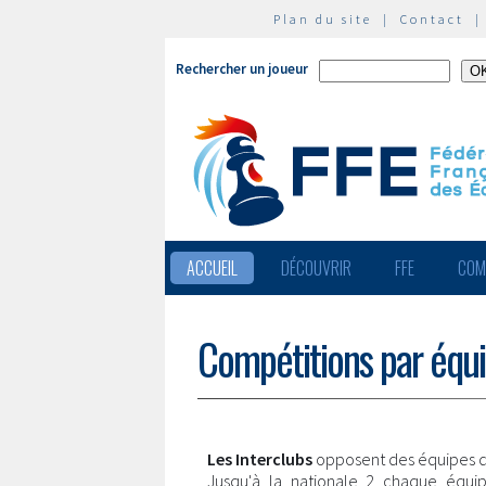
Plan du site
|
Contact
Rechercher un joueur
ACCUEIL
DÉCOUVRIR
FFE
COM
Compétitions par équ
Les Interclubs
opposent des équipes d
Jusqu'à la nationale 2 chaque équi