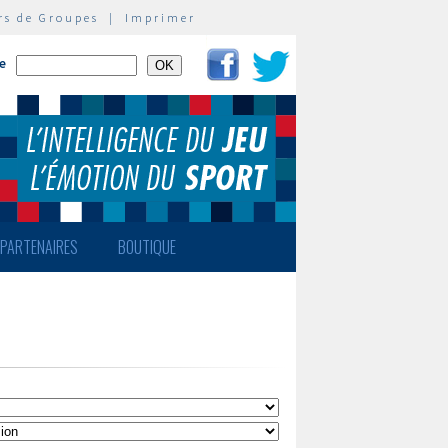
rs de Groupes
|
Imprimer
te
PARTENAIRES
BOUTIQUE