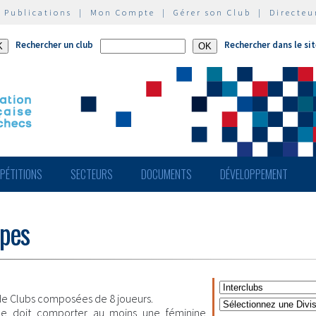
|
Publications
|
Mon Compte
|
Gérer son Club
|
Directeu
Rechercher un club
Rechercher dans le si
PÉTITIONS
SECTEURS
DOCUMENTS
DÉVELOPPEMENT
ipes
e Clubs composées de 8 joueurs.
pe doit comporter au moins une féminine