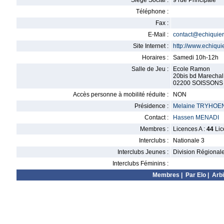
Siège Social :
9 rue Principale
Téléphone :
Fax :
E-Mail :
contact@echiquier-
Site Internet :
http://www.echiqui
Horaires :
Samedi 10h-12h
Salle de Jeu :
Ecole Ramon
20bis bd Marechal
02200 SOISSONS
Accès personne à mobilité réduite :
NON
Présidence :
Melaine TRYHOE
Contact :
Hassen MENADI
Membres :
Licences A :
44
Lic
Interclubs :
Nationale 3
Interclubs Jeunes :
Division Régional
Interclubs Féminins :
Membres
|
Par Elo
|
Arbi